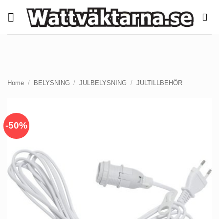
Skip
to
content
Home
/
BELYSNING
/
JULBELYSNING
/
JULTILLBEHÖR
-50%