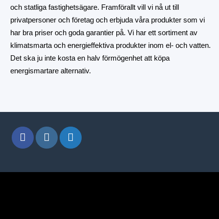
och statliga fastighetsägare. Framförallt vill vi nå ut till
privatpersoner och företag och erbjuda våra produkter som vi
har bra priser och goda garantier på. Vi har ett sortiment av
klimatsmarta och energieffektiva produkter inom el- och vatten.
Det ska ju inte kosta en halv förmögenhet att köpa
energismartare alternativ.
window.klarnaAsyncCallback = function () { window.Klarna.Pa
"klarna_live_client_M1gtQTRXKW1JOWhON0d0MWN
}).load( { container: "#container", theme: "default", shape: "