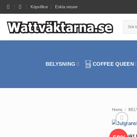
Skip
Köpvillkor
Enkla returer
to
content
BELYSNING
COFFEE QUEEN
Home
/
BEL
Frakt 