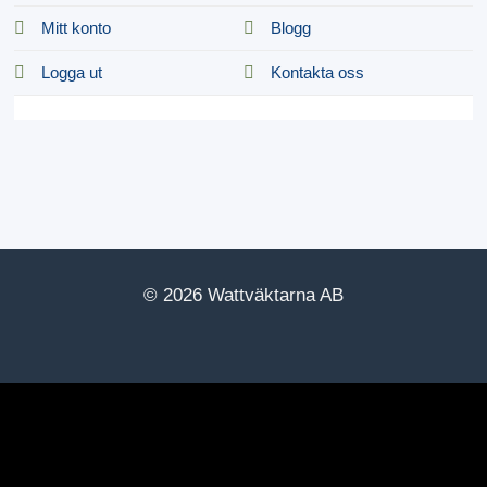
Mitt konto
Blogg
Logga ut
Kontakta oss
© 2026 Wattväktarna AB
yments.Buttons.init({ client_id:
YIyUyRy1ZZ1ApKDEycFgsYmQwOTU2YmEtNWU4Yi00YzM
default", on_click: (authorize) => { // Here you should invoke