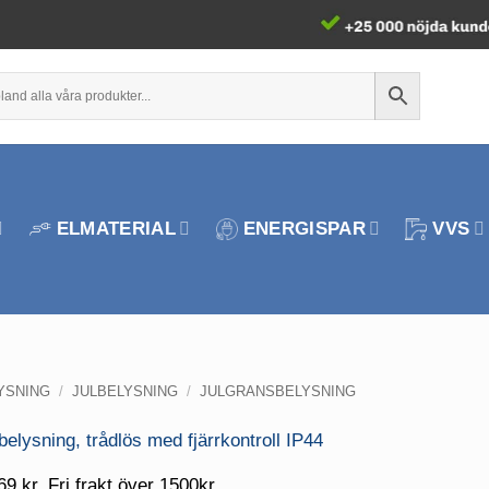
ELMATERIAL
ENERGISPAR
VVS
YSNING
/
JULBELYSNING
/
JULGRANSBELYSNING
69 kr. Fri frakt över 1500kr.