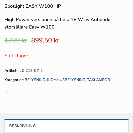
Spotlight EASY W100 HP
High Power versionen på hela 18 W av Antidarks
storsäljare Easy W100
Det
Det
1799
kr
899.50
kr
ursprungliga
nuvarande
priset
priset
Slut i lager
var:
är:
1799 kr.
899.50 kr.
Artikelnr:
2-215-07-2
Kategorier:
BELYSNING
,
INOMHUSBELYSNING
,
TAKLAMPOR
BESKRIVNING