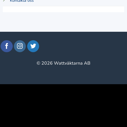
Kontakta oss
© 2026 Wattväktarna AB
window.klarnaAsyncCallback = function () {
window.Klarna.Payments.Buttons.init({ client_id:
"klarna_live_client_M1gtQTRXKW1JOWhON0d0MWNY
}).load( { container: "#container", theme: "default", shape:
"default", on_click: (authorize) => { // Here you should invoke