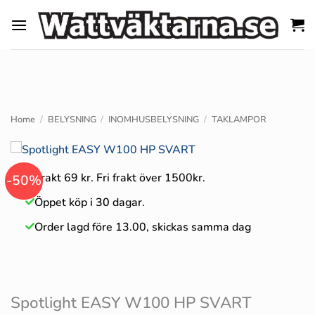
Skip
to
content
Home
/
BELYSNING
/
INOMHUSBELYSNING
/
TAKLAMPOR
Frakt 69 kr. Fri frakt över 1500kr.
-50%
Öppet köp i
30
dagar.
Order lagd före 13.00, skickas samma dag
Spotlight EASY W100 HP SVART