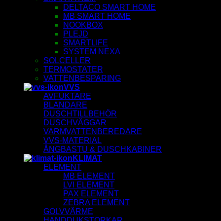
DELTACO SMART HOME
MB SMART HOME
NOOKBOX
PLEJD
SMARTLIFE
SYSTEM NEXA
SOLCELLER
TERMOSTATER
VATTENBESPARING
VVS
AVFUKTARE
BLANDARE
DUSCHTILLBEHÖR
DUSCHVÄGGAR
VARMVATTENBEREDARE
VVS-MATERIAL
ÅNGBASTU & DUSCHKABINER
KLIMAT
ELEMENT
MB ELEMENT
LVI ELEMENT
PAX ELEMENT
ZEBRA ELEMENT
GOLVVÄRME
HANDDUKSTORKAR