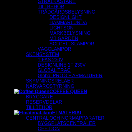
STRÅLKASTARE
TILLBEHÖR
TRÄDGÅRDSBELYSNING
DESIGNLIGHT
HAMMARLUNDA
LIGHTSON
MARKBELYSNING
MB GARDEN
SOLCELLSLAMPOR
VÄGGLAMPOR
SKENSYSTEM
1-FAS 230V
DESIGNLINE 1F 230V
GLOBAL TRAC
Global PRO 3-F ARMATURER
SKYMNINGSRELÄER
NÄRVAROSTYRNING
COFFEE QUEEN
BRYGGARE
RESERVDELAR
TILLBEHÖR
ELMATERIAL
CENTRAL OCH NORMAPPARATER
BYGGPLATSCENTRALER
CEE-DON