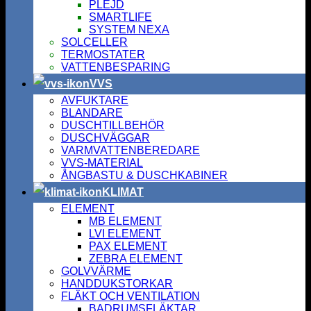
PLEJD
SMARTLIFE
SYSTEM NEXA
SOLCELLER
TERMOSTATER
VATTENBESPARING
VVS
AVFUKTARE
BLANDARE
DUSCHTILLBEHÖR
DUSCHVÄGGAR
VARMVATTENBEREDARE
VVS-MATERIAL
ÅNGBASTU & DUSCHKABINER
KLIMAT
ELEMENT
MB ELEMENT
LVI ELEMENT
PAX ELEMENT
ZEBRA ELEMENT
GOLVVÄRME
HANDDUKSTORKAR
FLÄKT OCH VENTILATION
BADRUMSFLÄKTAR