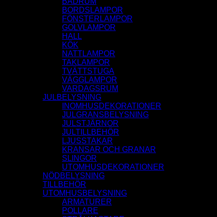
BADRUM
BORDSLAMPOR
FÖNSTERLAMPOR
GOLVLAMPOR
HALL
KÖK
NATTLAMPOR
TAKLAMPOR
TVÄTTSTUGA
VÄGGLAMPOR
VARDAGSRUM
JULBELYSNING
INOMHUSDEKORATIONER
JULGRANSBELYSNING
JULSTJÄRNOR
JULTILLBEHÖR
LJUSSTAKAR
KRANSAR OCH GRANAR
SLINGOR
UTOMHUSDEKORATIONER
NÖDBELYSNING
TILLBEHÖR
UTOMHUSBELYSNING
ARMATURER
POLLARE