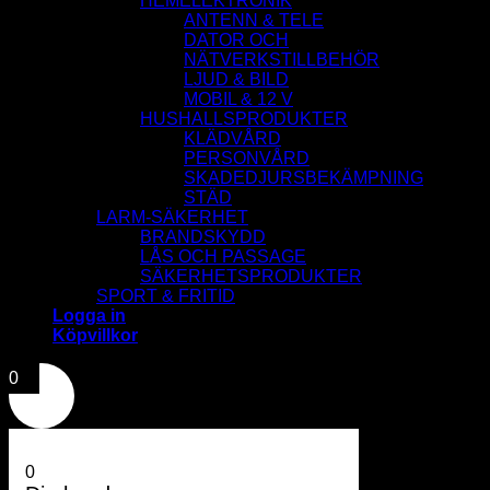
HEMELEKTRONIK
ANTENN & TELE
DATOR OCH
NÄTVERKSTILLBEHÖR
LJUD & BILD
MOBIL & 12 V
HUSHALLSPRODUKTER
KLÄDVÅRD
PERSONVÅRD
SKADEDJURSBEKÄMPNING
STÄD
LARM-SÄKERHET
BRANDSKYDD
LÅS OCH PASSAGE
SÄKERHETSPRODUKTER
SPORT & FRITID
Logga in
Köpvillkor
0
0