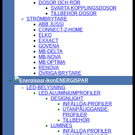
DOSOR OCH RÖR
SVARTA KOPPLINGSDOSOR
TILLBEHÖR DOSOR
STRÖMBRYTARE
ABB JUSSI
CONNECT-2-HOME
ELKO
EXXACT
GOVENA
MB-DELTA
MB-NOVA
MB OPTIMA
RENOVA
ÖVRIGA BRYTARE
ENERGISPAR
LED-BELYSNING
LED ALUMINIUMPROFILER
DESIGNLIGHT
INFÄLLDA-PROFILER
UTANPÅLIGGANDE-
PROFILER
TILLBEHÖR
LUMINES
INFÄLLDA PROFILER