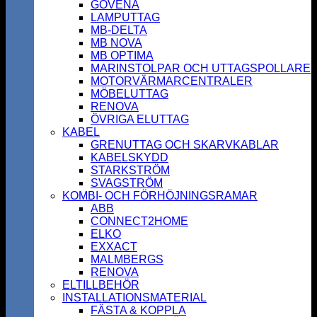
GOVENA
LAMPUTTAG
MB-DELTA
MB NOVA
MB OPTIMA
MARINSTOLPAR OCH UTTAGSPOLLARE
MOTORVÄRMARCENTRALER
MÖBELUTTAG
RENOVA
ÖVRIGA ELUTTAG
KABEL
GRENUTTAG OCH SKARVKABLAR
KABELSKYDD
STARKSTRÖM
SVAGSTRÖM
KOMBI- OCH FÖRHÖJNINGSRAMAR
ABB
CONNECT2HOME
ELKO
EXXACT
MALMBERGS
RENOVA
ELTILLBEHÖR
INSTALLATIONSMATERIAL
FÄSTA & KOPPLA