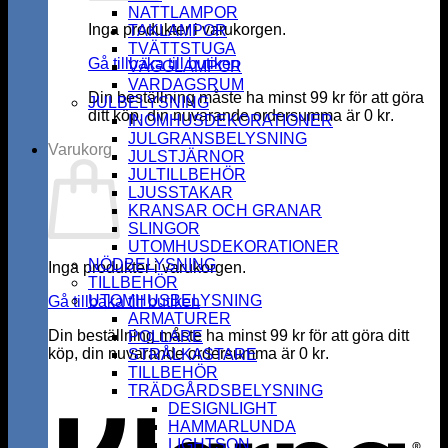
NATTLAMPOR
Inga produkter i varukorgen.
TAKLAMPOR
TVÄTTSTUGA
Gå tillbaka till butiken
VÄGGLAMPOR
VARDAGSRUM
Din beställning måste ha minst
99
kr
för att göra
JULBELYSNING
ditt köp, din nuvarande ordersumma är
0
kr
.
INOMHUSDEKORATIONER
JULGRANSBELYSNING
Varukorg
JULSTJÄRNOR
JULTILLBEHÖR
LJUSSTAKAR
KRANSAR OCH GRANAR
SLINGOR
UTOMHUSDEKORATIONER
NÖDBELYSNING
Inga produkter i varukorgen.
TILLBEHÖR
UTOMHUSBELYSNING
Gå tillbaka till butiken
ARMATURER
Din beställning måste ha minst
99
kr
för att göra ditt
POLLARE
köp, din nuvarande ordersumma är
0
kr
.
STRÅLKASTARE
K
TILLBEHÖR
TRÄDGÅRDSBELYSNING
DESIGNLIGHT
HAMMARLUNDA
LIGHTSON