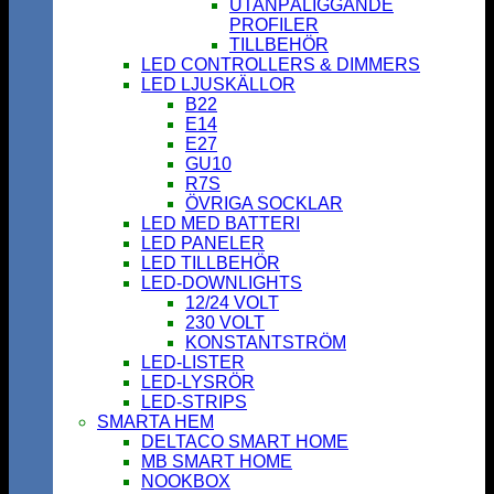
UTANPÅLIGGANDE
PROFILER
TILLBEHÖR
LED CONTROLLERS & DIMMERS
LED LJUSKÄLLOR
B22
E14
E27
GU10
R7S
ÖVRIGA SOCKLAR
LED MED BATTERI
LED PANELER
LED TILLBEHÖR
LED-DOWNLIGHTS
12/24 VOLT
230 VOLT
KONSTANTSTRÖM
LED-LISTER
LED-LYSRÖR
LED-STRIPS
SMARTA HEM
DELTACO SMART HOME
MB SMART HOME
NOOKBOX