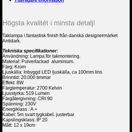
Ytterligare information
Högsta kvalitét i minsta detalj!
Taklampa i fantastisk finish från danska designermärket
Antidark.
Tekniska specifikationer:
Användning: Lampa för takmontering.
Material: Pulverlackad aluminium.
Färg: Krom
Ljuskälla: Inbyggd LED ljuskälla, ca 100mm lins
Brinntid: 20.000 timmar
Effekt: 8W
Färgtemperatur: 2700 Kelvin
Ljusstyrka: 519 Lumen
Färgåtergivning: CRI 90
Spänning: 230V
Energiklass : A +
Kabel: 5m svart tygkabel. justerbar
Kapslingsklass: IP 20
Mått: 12 x 19cm