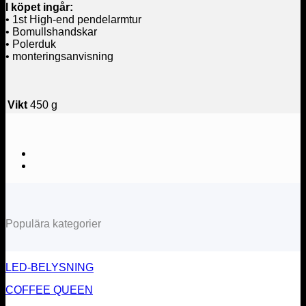
I köpet ingår:
• 1st High-end pendelarmtur
• Bomullshandskar
• Polerduk
• monteringsanvisning
Vikt
450 g
Populära kategorier
LED-BELYSNING
COFFEE QUEEN