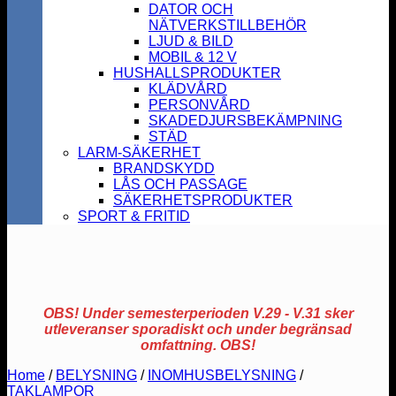
DATOR OCH
NÄTVERKSTILLBEHÖR
LJUD & BILD
MOBIL & 12 V
HUSHALLSPRODUKTER
KLÄDVÅRD
PERSONVÅRD
SKADEDJURSBEKÄMPNING
STÄD
LARM-SÄKERHET
BRANDSKYDD
LÅS OCH PASSAGE
SÄKERHETSPRODUKTER
SPORT & FRITID
OBS! Under semesterperioden V.29 - V.31 sker
utleveranser sporadiskt och under begränsad
omfattning. OBS!
Home
/
BELYSNING
/
INOMHUSBELYSNING
/
TAKLAMPOR