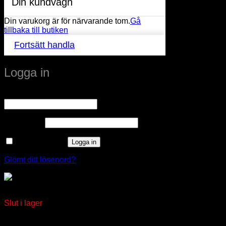
Din kundvagn
Din varukorg är för närvarande tom.
Gå
tillbaka till butiken
Fortsätt handla
Logga in
Obligatoriskt
Användarnamn eller e-postadress
*
Obligatoriskt
Lösenord
*
Kom ihåg mig
Logga in
Glömt ditt lösenord?
Pendelarmatur VIP P120 KROM
Slut i lager
window.klarnaAsyncCallback = function () {