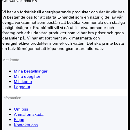
Om wattväktarna AB
Vi har en förkärlek till energisparande produkter och det är vår bas.
Vi bestämde oss för att starta E-handel som en naturlig del av vår
övriga verksamhet som består i att besöka kommunala och statliga
fastighetsägare. Framförallt vill vi nå ut till privatpersoner och
företag och erbjuda våra produkter som vi har bra priser och goda
garantier på. Vi har ett sortiment av klimatsmarta och
energieffektiva produkter inom el- och vatten. Det ska ju inte kosta
en halv förmögenhet att köpa energismartare alternativ.
Mitt konto
Mina beställningar
Mina uppgifter
Mitt konto
Logga ut
Information
Om oss
Anmäl en skada
Blogg
Kontakta oss