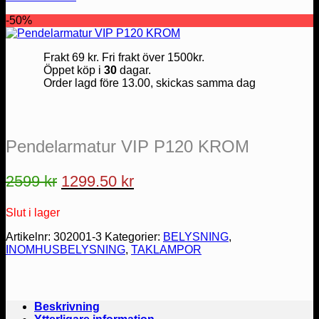
-50%
Frakt 69 kr. Fri frakt över 1500kr.
Öppet köp i
30
dagar.
Order lagd före 13.00, skickas samma dag
Pendelarmatur VIP P120 KROM
Det
Det
2599
kr
1299.50
kr
ursprungliga
nuvarande
Slut i lager
priset
priset
var:
är:
Artikelnr:
302001-3
Kategorier:
BELYSNING
,
INOMHUSBELYSNING
,
TAKLAMPOR
2599 kr.
1299.50 kr.
Beskrivning