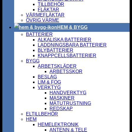
TILLBEHÖR
FLÄKTAR
VÄRMEFLÄKTAR
ÖVRIG VÄRME
HEM & BYGG
BATTERIER
ALKALISKA BATTERIER
LADDNINGSBARA BATTERIER
BLYBATTERIER
KNAPPCELLSBATTERIER
BYGG
ARBETSKLÄDER
ARBETSSKOR
BESLAG
LIM & FOG
VERKTYG
HANDVERKTYG
MASKINER
MÄTUTRUSTNING
REDSKAP
ELTILLBEHÖR
HEM
HEMELEKTRONIK
ANTENN & TELE