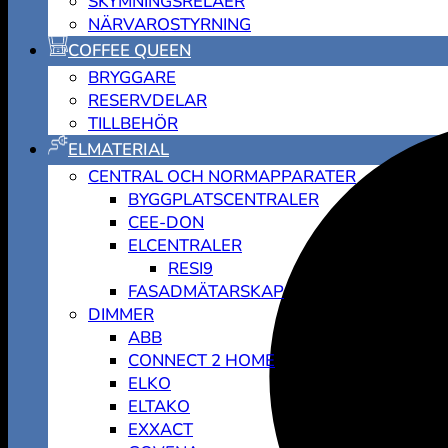
SKYMNINGSRELÄER
NÄRVAROSTYRNING
COFFEE QUEEN
BRYGGARE
RESERVDELAR
TILLBEHÖR
ELMATERIAL
CENTRAL OCH NORMAPPARATER
BYGGPLATSCENTRALER
CEE-DON
ELCENTRALER
RESI9
FASADMÄTARSKAP
DIMMER
ABB
CONNECT 2 HOME
ELKO
ELTAKO
EXXACT