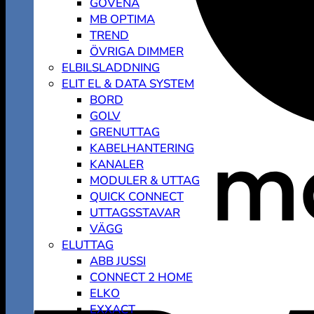
GOVENA
MB OPTIMA
TREND
ÖVRIGA DIMMER
ELBILSLADDNING
ELIT EL & DATA SYSTEM
BORD
GOLV
GRENUTTAG
KABELHANTERING
KANALER
MODULER & UTTAG
QUICK CONNECT
UTTAGSSTAVAR
VÄGG
ELUTTAG
ABB JUSSI
CONNECT 2 HOME
ELKO
EXXACT