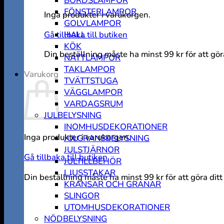
BORDSLAMPOR
FÖNSTERLAMPOR
Inga produkter i varukorgen.
GOLVLAMPOR
Gå tillbaka till butiken
HALL
KÖK
Din beställning måste ha minst
99
kr
för att gö
NATTLAMPOR
TAKLAMPOR
Varukorg
TVÄTTSTUGA
VÄGGLAMPOR
VARDAGSRUM
JULBELYSNING
INOMHUSDEKORATIONER
Inga produkter i varukorgen.
JULGRANSBELYSNING
JULSTJÄRNOR
Gå tillbaka till butiken
JULTILLBEHÖR
LJUSSTAKAR
Din beställning måste ha minst
99
kr
för att göra di
KRANSAR OCH GRANAR
SLINGOR
UTOMHUSDEKORATIONER
NÖDBELYSNING