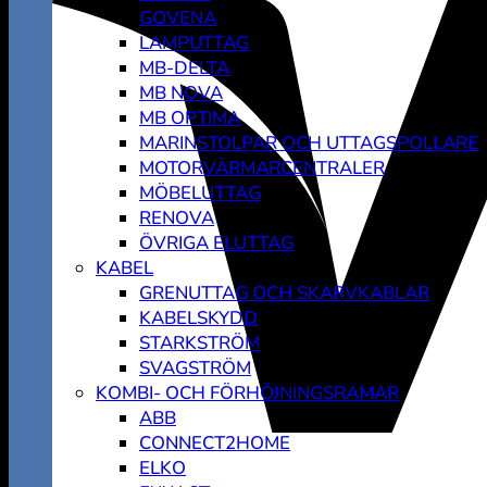
GOVENA
LAMPUTTAG
MB-DELTA
MB NOVA
MB OPTIMA
MARINSTOLPAR OCH UTTAGSPOLLARE
MOTORVÄRMARCENTRALER
MÖBELUTTAG
RENOVA
ÖVRIGA ELUTTAG
KABEL
GRENUTTAG OCH SKARVKABLAR
KABELSKYDD
STARKSTRÖM
SVAGSTRÖM
KOMBI- OCH FÖRHÖJNINGSRAMAR
ABB
CONNECT2HOME
ELKO