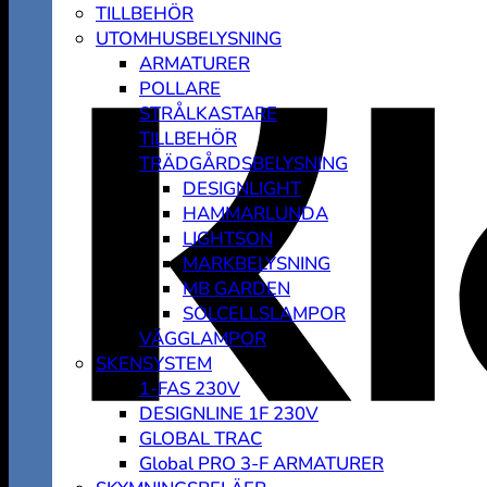
TILLBEHÖR
UTOMHUSBELYSNING
ARMATURER
POLLARE
STRÅLKASTARE
TILLBEHÖR
TRÄDGÅRDSBELYSNING
DESIGNLIGHT
HAMMARLUNDA
LIGHTSON
MARKBELYSNING
MB GARDEN
SOLCELLSLAMPOR
VÄGGLAMPOR
SKENSYSTEM
1-FAS 230V
DESIGNLINE 1F 230V
GLOBAL TRAC
Global PRO 3-F ARMATURER