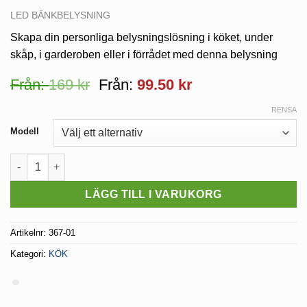
LED BÄNKBELYSNING
Skapa din personliga belysningslösning i köket, under
skåp, i garderoben eller i förrådet med denna belysning
Från:
169
kr
Från:
99.50
kr
RENSA
Modell
LED BÄNKBELYSNING INTEGRA mängd
LÄGG TILL I VARUKORG
Artikelnr:
367-01
Kategori:
KÖK