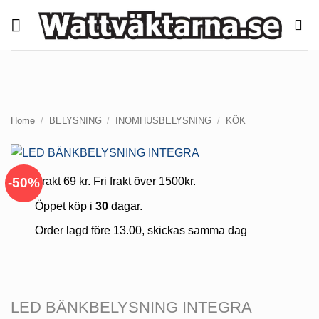
Skip
to
content
Home
/
BELYSNING
/
INOMHUSBELYSNING
/
KÖK
-50%
Frakt 69 kr. Fri frakt över 1500kr.
Öppet köp i
30
dagar.
Order lagd före 13.00, skickas samma dag
LED BÄNKBELYSNING INTEGRA