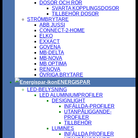
DOSOR OCH RÖR
SVARTA KOPPLINGSDOSOR
TILLBEHÖR DOSOR
STRÖMBRYTARE
ABB JUSSI
CONNECT-2-HOME
ELKO
EXXACT
GOVENA
MB-DELTA
MB-NOVA
MB OPTIMA
RENOVA
ÖVRIGA BRYTARE
ENERGISPAR
LED-BELYSNING
LED ALUMINIUMPROFILER
DESIGNLIGHT
INFÄLLDA-PROFILER
UTANPÅLIGGANDE-
PROFILER
TILLBEHÖR
LUMINES
INFÄLLDA PROFILER