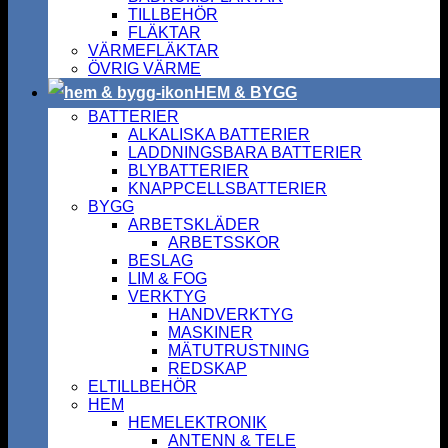
TILLBEHÖR
FLÄKTAR
VÄRMEFLÄKTAR
ÖVRIG VÄRME
HEM & BYGG
BATTERIER
ALKALISKA BATTERIER
LADDNINGSBARA BATTERIER
BLYBATTERIER
KNAPPCELLSBATTERIER
BYGG
ARBETSKLÄDER
ARBETSSKOR
BESLAG
LIM & FOG
VERKTYG
HANDVERKTYG
MASKINER
MÄTUTRUSTNING
REDSKAP
ELTILLBEHÖR
HEM
HEMELEKTRONIK
ANTENN & TELE