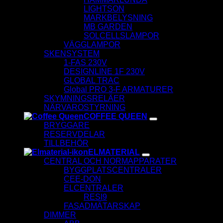
LIGHTSON
MARKBELYSNING
MB GARDEN
SOLCELLSLAMPOR
VÄGGLAMPOR
SKENSYSTEM
1-FAS 230V
DESIGNLINE 1F 230V
GLOBAL TRAC
Global PRO 3-F ARMATURER
SKYMNINGSRELÄER
NÄRVAROSTYRNING
COFFEE QUEEN
BRYGGARE
RESERVDELAR
TILLBEHÖR
ELMATERIAL
CENTRAL OCH NORMAPPARATER
BYGGPLATSCENTRALER
CEE-DON
ELCENTRALER
RESI9
FASADMÄTARSKAP
DIMMER