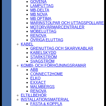
GOVENA
LAMPUTTAG
MB-DELTA
MB NOVA
MB OPTIMA
MARINSTOLPAR OCH UTTAGSPOLLARE
MOTORVÄRMARCENTRALER
MÖBELUTTAG
RENOVA
ÖVRIGA ELUTTAG
KABEL
GRENUTTAG OCH SKARVKABLAR
KABELSKYDD
STARKSTRÖM
SVAGSTRÖM
KOMBI- OCH FÖRHÖJNINGSRAMAR
ABB
CONNECT2HOME
ELKO
EXXACT
MALMBERGS
RENOVA
ELTILLBEHÖR
INSTALLATIONSMATERIAL
FÄSTA & KOPPLA