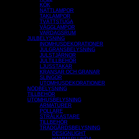
KÖK
NATTLAMPOR
TAKLAMPOR
TVÄTTSTUGA
VÄGGLAMPOR
VARDAGSRUM
JULBELYSNING
INOMHUSDEKORATIONER
JULGRANSBELYSNING
JULSTJÄRNOR
JULTILLBEHÖR
LJUSSTAKAR
KRANSAR OCH GRANAR
SLINGOR
UTOMHUSDEKORATIONER
NÖDBELYSNING
TILLBEHÖR
UTOMHUSBELYSNING
ARMATURER
POLLARE
STRÅLKASTARE
TILLBEHÖR
TRÄDGÅRDSBELYSNING
DESIGNLIGHT
HAMMARLUNDA