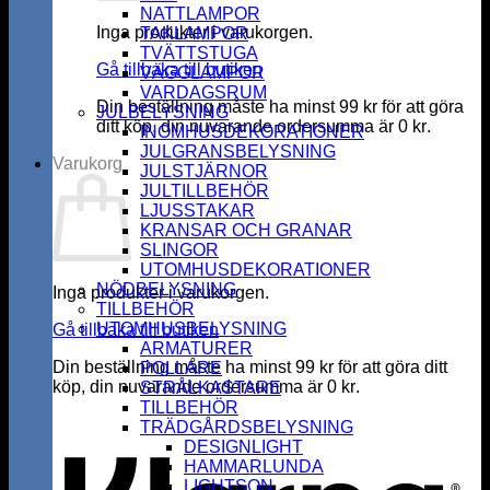
NATTLAMPOR
Inga produkter i varukorgen.
TAKLAMPOR
TVÄTTSTUGA
Gå tillbaka till butiken
VÄGGLAMPOR
VARDAGSRUM
Din beställning måste ha minst
99
kr
för att göra
JULBELYSNING
ditt köp, din nuvarande ordersumma är
0
kr
.
INOMHUSDEKORATIONER
JULGRANSBELYSNING
Varukorg
JULSTJÄRNOR
JULTILLBEHÖR
LJUSSTAKAR
KRANSAR OCH GRANAR
SLINGOR
UTOMHUSDEKORATIONER
NÖDBELYSNING
Inga produkter i varukorgen.
TILLBEHÖR
UTOMHUSBELYSNING
Gå tillbaka till butiken
ARMATURER
Din beställning måste ha minst
99
kr
för att göra ditt
POLLARE
köp, din nuvarande ordersumma är
0
kr
.
STRÅLKASTARE
K
TILLBEHÖR
TRÄDGÅRDSBELYSNING
DESIGNLIGHT
HAMMARLUNDA
LIGHTSON