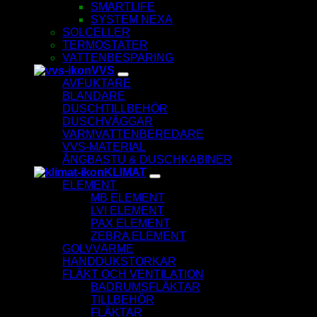
SMARTLIFE
SYSTEM NEXA
SOLCELLER
TERMOSTATER
VATTENBESPARING
VVS
AVFUKTARE
BLANDARE
DUSCHTILLBEHÖR
DUSCHVÄGGAR
VARMVATTENBEREDARE
VVS-MATERIAL
ÅNGBASTU & DUSCHKABINER
KLIMAT
ELEMENT
MB ELEMENT
LVI ELEMENT
PAX ELEMENT
ZEBRA ELEMENT
GOLVVÄRME
HANDDUKSTORKAR
FLÄKT OCH VENTILATION
BADRUMSFLÄKTAR
TILLBEHÖR
FLÄKTAR