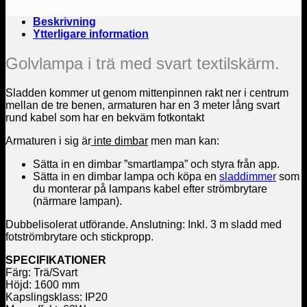
Beskrivning
Ytterligare information
Golvlampa i trä med svart textilskärm.
Sladden kommer ut genom mittenpinnen rakt ner i centrum
mellan de tre benen, armaturen har en 3 meter lång svart
rund kabel som har en bekväm fotkontakt
Armaturen i sig är
inte dimbar
men man kan:
Sätta in en dimbar ”smartlampa” och styra från app.
Sätta in en dimbar lampa och köpa en
sladdimmer
som
du monterar på lampans kabel efter strömbrytare
(närmare lampan).
Dubbelisolerat utförande. Anslutning: Inkl. 3 m sladd med
fotströmbrytare och stickpropp.
SPECIFIKATIONER
Färg: Trä/Svart
Höjd: 1600 mm
Kapslingsklass: IP20