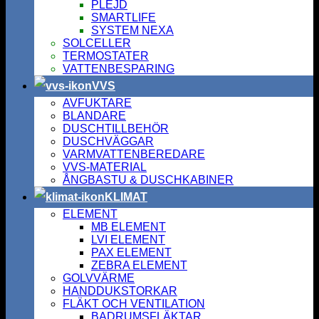
PLEJD
SMARTLIFE
SYSTEM NEXA
SOLCELLER
TERMOSTATER
VATTENBESPARING
VVS
AVFUKTARE
BLANDARE
DUSCHTILLBEHÖR
DUSCHVÄGGAR
VARMVATTENBEREDARE
VVS-MATERIAL
ÅNGBASTU & DUSCHKABINER
KLIMAT
ELEMENT
MB ELEMENT
LVI ELEMENT
PAX ELEMENT
ZEBRA ELEMENT
GOLVVÄRME
HANDDUKSTORKAR
FLÄKT OCH VENTILATION
BADRUMSFLÄKTAR