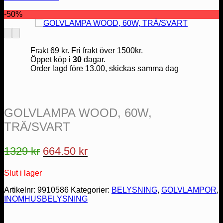
-50%
Frakt 69 kr. Fri frakt över 1500kr.
Öppet köp i
30
dagar.
Order lagd före 13.00, skickas samma dag
GOLVLAMPA WOOD, 60W,
TRÄ/SVART
Det
Det
1329
kr
664.50
kr
ursprungliga
nuvarande
Slut i lager
priset
priset
var:
är:
Artikelnr:
9910586
Kategorier:
BELYSNING
,
GOLVLAMPOR
,
INOMHUSBELYSNING
1329 kr.
664.50 kr.