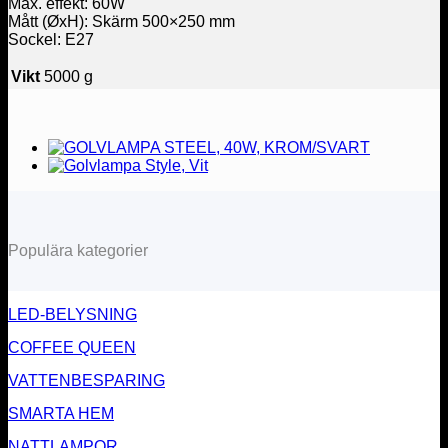
Max. effekt: 60W
Mått (ØxH): Skärm 500×250 mm
Sockel: E27
Vikt
5000 g
Populära kategorier
LED-BELYSNING
COFFEE QUEEN
VATTENBESPARING
SMARTA HEM
NATTLAMPOR