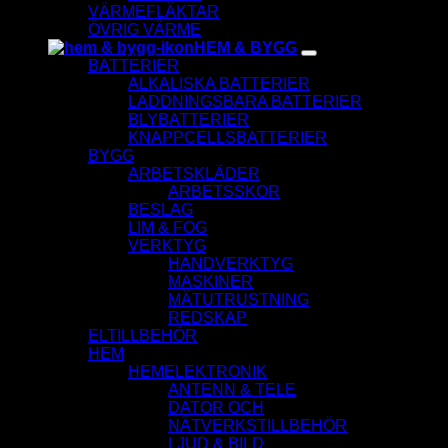
VÄRMEFLÄKTAR
ÖVRIG VÄRME
HEM & BYGG
BATTERIER
ALKALISKA BATTERIER
LADDNINGSBARA BATTERIER
BLYBATTERIER
KNAPPCELLSBATTERIER
BYGG
ARBETSKLÄDER
ARBETSSKOR
BESLAG
LIM & FOG
VERKTYG
HANDVERKTYG
MASKINER
MÄTUTRUSTNING
REDSKAP
ELTILLBEHÖR
HEM
HEMELEKTRONIK
ANTENN & TELE
DATOR OCH
NÄTVERKSTILLBEHÖR
LJUD & BILD