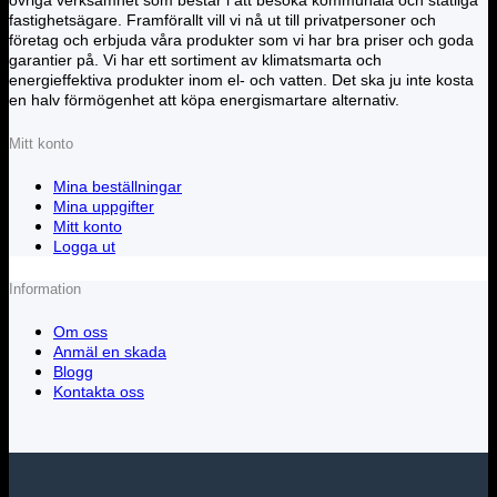
övriga verksamhet som består i att besöka kommunala och statliga
fastighetsägare. Framförallt vill vi nå ut till privatpersoner och
företag och erbjuda våra produkter som vi har bra priser och goda
garantier på. Vi har ett sortiment av klimatsmarta och
energieffektiva produkter inom el- och vatten. Det ska ju inte kosta
en halv förmögenhet att köpa energismartare alternativ.
Mitt konto
Mina beställningar
Mina uppgifter
Mitt konto
Logga ut
Information
Om oss
Anmäl en skada
Blogg
Kontakta oss