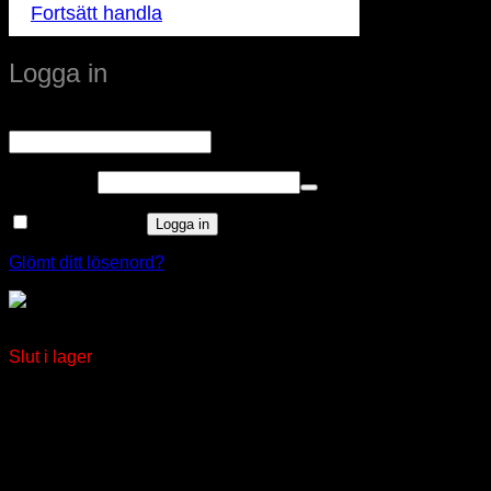
Fortsätt handla
Logga in
Obligatoriskt
Användarnamn eller e-postadress
*
Obligatoriskt
Lösenord
*
Kom ihåg mig
Logga in
Glömt ditt lösenord?
GOLVLAMPA WOOD, 60W, TRÄ/SVART
Slut i lager
window.klarnaAsyncCallback = function () {
window.Klarna.Payments.Buttons.init({ client_id:
"klarna_live_client_M1gtQTRXKW1JOWhON0d0MWNY
}).load( { container: "#container", theme: "default", shape:
"default", on_click: (authorize) => { // Here you should invoke