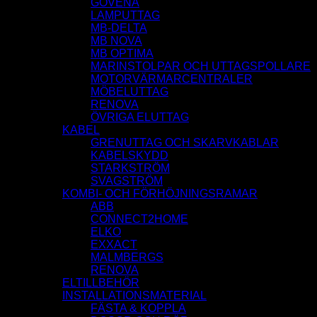
GOVENA
LAMPUTTAG
MB-DELTA
MB NOVA
MB OPTIMA
MARINSTOLPAR OCH UTTAGSPOLLARE
MOTORVÄRMARCENTRALER
MÖBELUTTAG
RENOVA
ÖVRIGA ELUTTAG
KABEL
GRENUTTAG OCH SKARVKABLAR
KABELSKYDD
STARKSTRÖM
SVAGSTRÖM
KOMBI- OCH FÖRHÖJNINGSRAMAR
ABB
CONNECT2HOME
ELKO
EXXACT
MALMBERGS
RENOVA
ELTILLBEHÖR
INSTALLATIONSMATERIAL
FÄSTA & KOPPLA