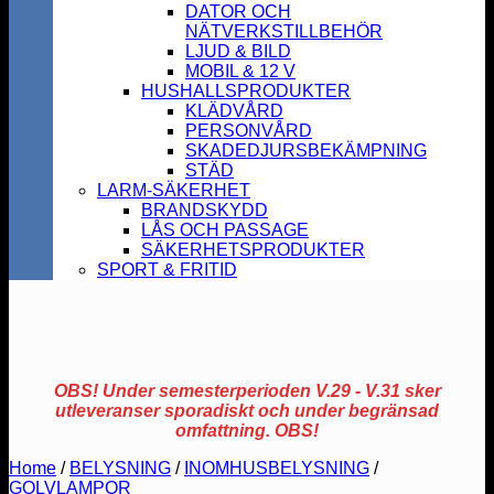
DATOR OCH
NÄTVERKSTILLBEHÖR
LJUD & BILD
MOBIL & 12 V
HUSHALLSPRODUKTER
KLÄDVÅRD
PERSONVÅRD
SKADEDJURSBEKÄMPNING
STÄD
LARM-SÄKERHET
BRANDSKYDD
LÅS OCH PASSAGE
SÄKERHETSPRODUKTER
SPORT & FRITID
OBS! Under semesterperioden V.29 - V.31 sker
utleveranser sporadiskt och under begränsad
omfattning. OBS!
Home
/
BELYSNING
/
INOMHUSBELYSNING
/
GOLVLAMPOR