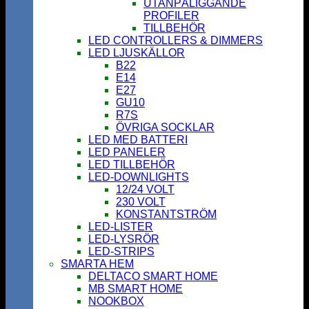
UTANPÅLIGGANDE
PROFILER
TILLBEHÖR
LED CONTROLLERS & DIMMERS
LED LJUSKÄLLOR
B22
E14
E27
GU10
R7S
ÖVRIGA SOCKLAR
LED MED BATTERI
LED PANELER
LED TILLBEHÖR
LED-DOWNLIGHTS
12/24 VOLT
230 VOLT
KONSTANTSTRÖM
LED-LISTER
LED-LYSRÖR
LED-STRIPS
SMARTA HEM
DELTACO SMART HOME
MB SMART HOME
NOOKBOX