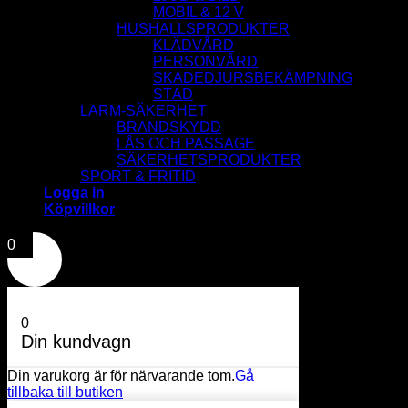
MOBIL & 12 V
HUSHALLSPRODUKTER
KLÄDVÅRD
PERSONVÅRD
SKADEDJURSBEKÄMPNING
STÄD
LARM-SÄKERHET
BRANDSKYDD
LÅS OCH PASSAGE
SÄKERHETSPRODUKTER
SPORT & FRITID
Logga in
Köpvillkor
0
0
Din kundvagn
Din varukorg är för närvarande tom.
Gå
tillbaka till butiken