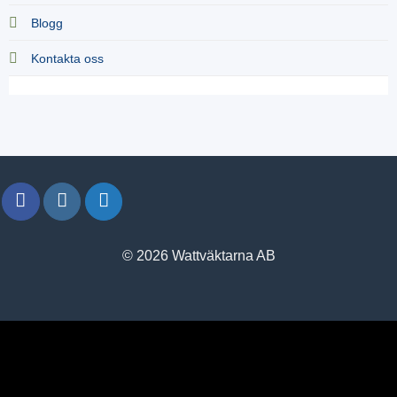
Blogg
Kontakta oss
© 2026 Wattväktarna AB
window.klarnaAsyncCallback = function () {
window.Klarna.Payments.Buttons.init({ client_id: