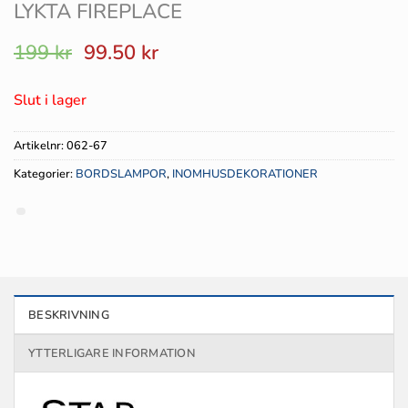
LYKTA FIREPLACE
Det
Det
199
kr
99.50
kr
ursprungliga
nuvarande
priset
priset
Slut i lager
var:
är:
199 kr.
99.50 kr.
Artikelnr:
062-67
Kategorier:
BORDSLAMPOR
,
INOMHUSDEKORATIONER
BESKRIVNING
YTTERLIGARE INFORMATION