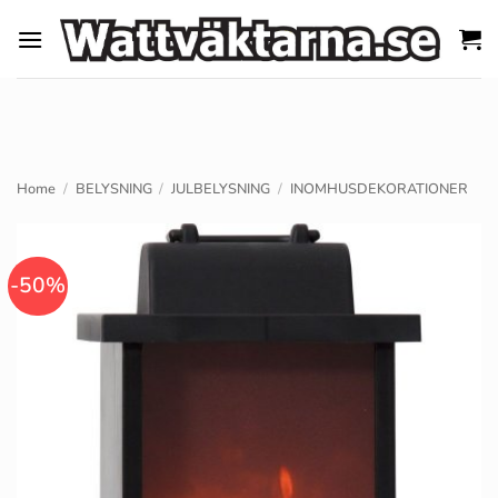
Skip
to
content
Home
/
BELYSNING
/
JULBELYSNING
/
INOMHUSDEKORATIONER
-50%