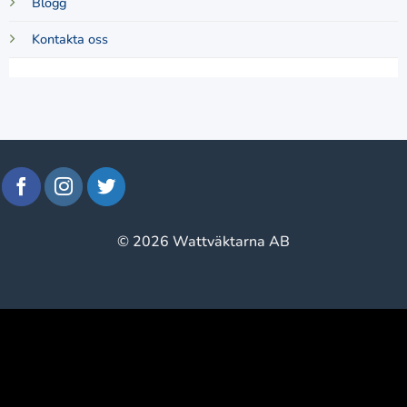
Blogg
Kontakta oss
© 2026 Wattväktarna AB
window.klarnaAsyncCallback = function () {
window.Klarna.Payments.Buttons.init({ client_id:
"klarna_live_client_M1gtQTRXKW1JOWhON0d0MWNY