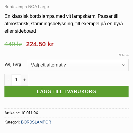
Bordslampa NOA Large
En klassisk bordslampa med vit lampskärm. Passar till
atmosfärisk, stämningsbelysning, till exempel på en byrå
eller sideboard
449
kr
224.50
kr
RENSA
Välj Färg
Bordslampa NOA Large med Touch mängd
LÄGG TILL I VARUKORG
Artikelnr:
10.011.9X
Kategori:
BORDSLAMPOR