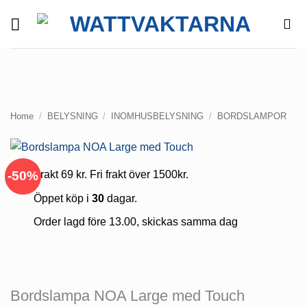
Skip
to
content
Home
/
BELYSNING
/
INOMHUSBELYSNING
/
BORDSLAMPOR
-50%
Frakt 69 kr. Fri frakt över 1500kr.
Öppet köp i
30
dagar.
Order lagd före 13.00, skickas samma dag
Bordslampa NOA Large med Touch