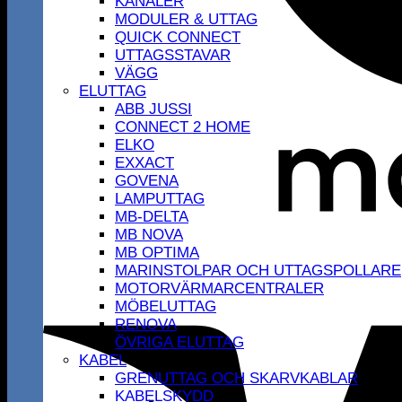
KANALER
MODULER & UTTAG
QUICK CONNECT
UTTAGSSTAVAR
VÄGG
ELUTTAG
ABB JUSSI
CONNECT 2 HOME
ELKO
EXXACT
GOVENA
LAMPUTTAG
MB-DELTA
MB NOVA
MB OPTIMA
MARINSTOLPAR OCH UTTAGSPOLLARE
MOTORVÄRMARCENTRALER
MÖBELUTTAG
RENOVA
ÖVRIGA ELUTTAG
KABEL
GRENUTTAG OCH SKARVKABLAR
KABELSKYDD