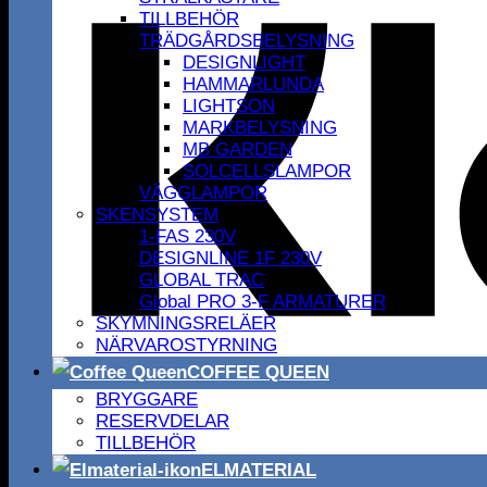
TILLBEHÖR
TRÄDGÅRDSBELYSNING
DESIGNLIGHT
HAMMARLUNDA
LIGHTSON
MARKBELYSNING
MB GARDEN
SOLCELLSLAMPOR
VÄGGLAMPOR
SKENSYSTEM
1-FAS 230V
DESIGNLINE 1F 230V
GLOBAL TRAC
Global PRO 3-F ARMATURER
SKYMNINGSRELÄER
NÄRVAROSTYRNING
COFFEE QUEEN
BRYGGARE
RESERVDELAR
TILLBEHÖR
ELMATERIAL