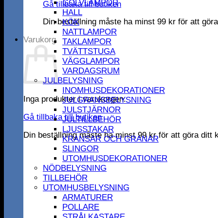
GOLVLAMPOR
Gå tillbaka till butiken
HALL
Din beställning måste ha minst
99
kr
för att gör
KÖK
NATTLAMPOR
Varukorg
TAKLAMPOR
TVÄTTSTUGA
VÄGGLAMPOR
VARDAGSRUM
JULBELYSNING
INOMHUSDEKORATIONER
Inga produkter i varukorgen.
JULGRANSBELYSNING
JULSTJÄRNOR
Gå tillbaka till butiken
JULTILLBEHÖR
LJUSSTAKAR
Din beställning måste ha minst
99
kr
för att göra dit
KRANSAR OCH GRANAR
SLINGOR
UTOMHUSDEKORATIONER
NÖDBELYSNING
TILLBEHÖR
UTOMHUSBELYSNING
ARMATURER
POLLARE
STRÅLKASTARE