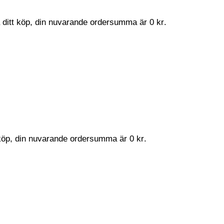
a ditt köp, din nuvarande ordersumma är
0
kr
.
t köp, din nuvarande ordersumma är
0
kr
.