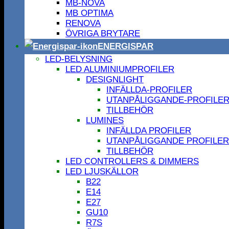
MB-NOVA
MB OPTIMA
RENOVA
ÖVRIGA BRYTARE
ENERGISPAR
LED-BELYSNING
LED ALUMINIUMPROFILER
DESIGNLIGHT
INFÄLLDA-PROFILER
UTANPÅLIGGANDE-PROFILE
TILLBEHÖR
LUMINES
INFÄLLDA PROFILER
UTANPÅLIGGANDE PROFILER
TILLBEHÖR
LED CONTROLLERS & DIMMERS
LED LJUSKÄLLOR
B22
E14
E27
GU10
R7S