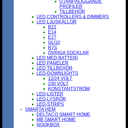
UTANPÅLIGGANDE
PROFILER
TILLBEHÖR
LED CONTROLLERS & DIMMERS
LED LJUSKÄLLOR
B22
E14
E27
GU10
R7S
ÖVRIGA SOCKLAR
LED MED BATTERI
LED PANELER
LED TILLBEHÖR
LED-DOWNLIGHTS
12/24 VOLT
230 VOLT
KONSTANTSTRÖM
LED-LISTER
LED-LYSRÖR
LED-STRIPS
SMARTA HEM
DELTACO SMART HOME
MB SMART HOME
NOOKBOX