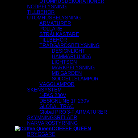
UTOMHUSDEKORATIONER
NÖDBELYSNING
TILLBEHÖR
UTOMHUSBELYSNING
ARMATURER
POLLARE
STRÅLKASTARE
TILLBEHÖR
TRÄDGÅRDSBELYSNING
DESIGNLIGHT
HAMMARLUNDA
LIGHTSON
MARKBELYSNING
MB GARDEN
SOLCELLSLAMPOR
VÄGGLAMPOR
SKENSYSTEM
1-FAS 230V
DESIGNLINE 1F 230V
GLOBAL TRAC
Global PRO 3-F ARMATURER
SKYMNINGSRELÄER
NÄRVAROSTYRNING
COFFEE QUEEN
BRYGGARE