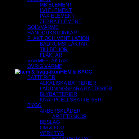
MB ELEMENT
LVI ELEMENT
PAX ELEMENT
ZEBRA ELEMENT
GOLVVÄRME
HANDDUKSTORKAR
FLÄKT OCH VENTILATION
BADRUMSFLÄKTAR
TILLBEHÖR
FLÄKTAR
VÄRMEFLÄKTAR
ÖVRIG VÄRME
HEM & BYGG
BATTERIER
ALKALISKA BATTERIER
LADDNINGSBARA BATTERIER
BLYBATTERIER
KNAPPCELLSBATTERIER
BYGG
ARBETSKLÄDER
ARBETSSKOR
BESLAG
LIM & FOG
VERKTYG
HANDVERKTYG