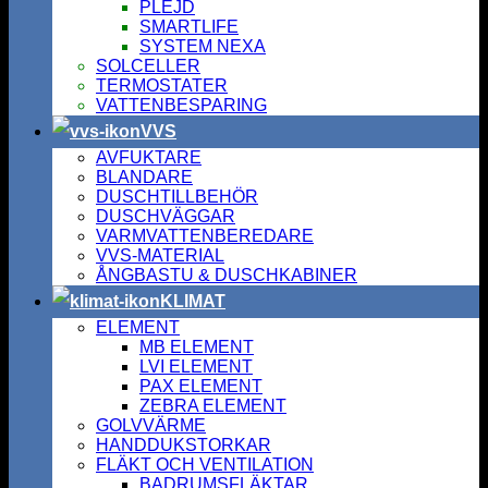
PLEJD
SMARTLIFE
SYSTEM NEXA
SOLCELLER
TERMOSTATER
VATTENBESPARING
VVS
AVFUKTARE
BLANDARE
DUSCHTILLBEHÖR
DUSCHVÄGGAR
VARMVATTENBEREDARE
VVS-MATERIAL
ÅNGBASTU & DUSCHKABINER
KLIMAT
ELEMENT
MB ELEMENT
LVI ELEMENT
PAX ELEMENT
ZEBRA ELEMENT
GOLVVÄRME
HANDDUKSTORKAR
FLÄKT OCH VENTILATION
BADRUMSFLÄKTAR