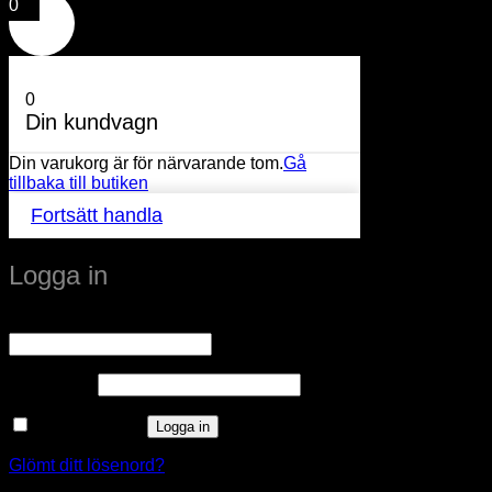
0
0
Din kundvagn
Din varukorg är för närvarande tom.
Gå
tillbaka till butiken
Fortsätt handla
Logga in
Obligatoriskt
Användarnamn eller e-postadress
*
Obligatoriskt
Lösenord
*
Kom ihåg mig
Logga in
Glömt ditt lösenord?