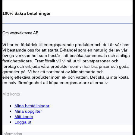
100% Säkra betalningar
Om wattväktarna AB
Vi har en förkärlek till energisparande produkter och det är vår bas.
Vi bestämde oss för att starta E-handel som en naturlig del av vår
övriga verksamhet som består i att besöka kommunala och statliga
fastighetsägare. Framförallt vill vi nå ut till privatpersoner och
företag och erbjuda våra produkter som vi har bra priser och goda
garantier på. Vi har ett sortiment av klimatsmarta och
energieffektiva produkter inom el- och vatten. Det ska ju inte kosta
en halv förmögenhet att köpa energismartare alternativ.
Mitt konto
Mina beställningar
Mina uppgifter
Mitt konto
Logga ut
Information