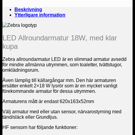
Beskrivning
Ytterligare information
LED Allroundarmatur 18W, med klar
kupa
Zebra allroundarmatur LED är en slimmad armatur avsedd
för mindre allmänna utrymmen, som toaletter, tvättstugor,
omklädningsrum.
Även lämplig till källargångar mm. Den här armaturen
ersätter enkelt 2×18 W lysrör som är en mycket vanligt
förekommande armatur för dessa utrymmen.
Armaturens mått är endast 620x163x52mm
Välj armatur med eller utan sensor, närvarostyrning med
tänd/släck eller Grundljus.
HF sensorn har följande funktioner: