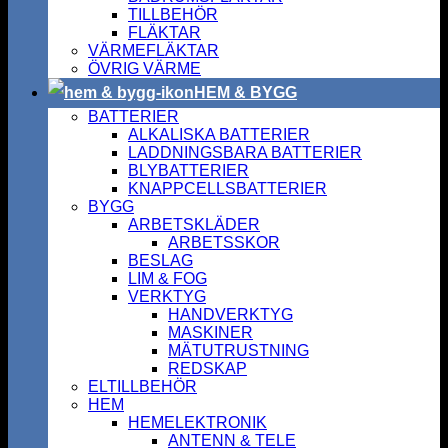
TILLBEHÖR
FLÄKTAR
VÄRMEFLÄKTAR
ÖVRIG VÄRME
HEM & BYGG
BATTERIER
ALKALISKA BATTERIER
LADDNINGSBARA BATTERIER
BLYBATTERIER
KNAPPCELLSBATTERIER
BYGG
ARBETSKLÄDER
ARBETSSKOR
BESLAG
LIM & FOG
VERKTYG
HANDVERKTYG
MASKINER
MÄTUTRUSTNING
REDSKAP
ELTILLBEHÖR
HEM
HEMELEKTRONIK
ANTENN & TELE