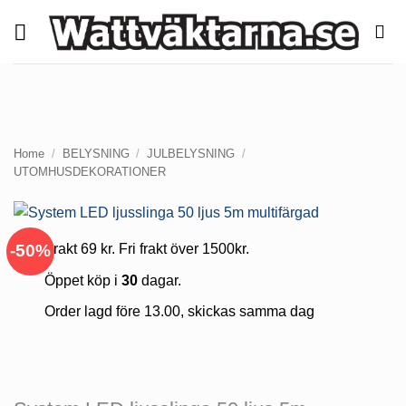
Skip
to
content
Home
/
BELYSNING
/
JULBELYSNING
/
UTOMHUSDEKORATIONER
-50%
Frakt 69 kr. Fri frakt över 1500kr.
Öppet köp i
30
dagar.
Order lagd före 13.00, skickas samma dag