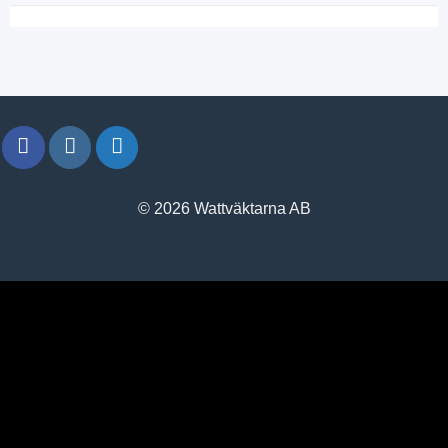
© 2026 Wattväktarna AB
window.klarnaAsyncCallback = function () {
window.Klarna.Payments.Buttons.init({ client_id:
"klarna_live_client_M1gtQTRXKW1JOWhON0d0MWNYI
}).load( { container: "#container", theme: "default", shape:
"default", on_click: (authorize) => { // Here you should invoke
authorize with the order payload. authorize( {