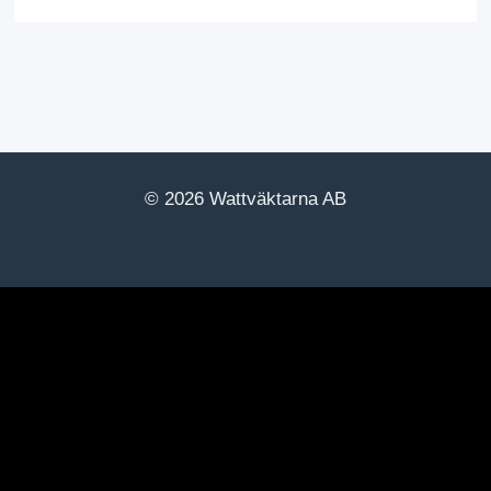
© 2026 Wattväktarna AB
yments.Buttons.init({ client_id:
YIyUyRy1ZZ1ApKDEycFgsYmQwOTU2YmEtNWU4Yi00YzM
default", on_click: (authorize) => { // Here you should invoke
sult) => { // The result, if successful contains the authorizat