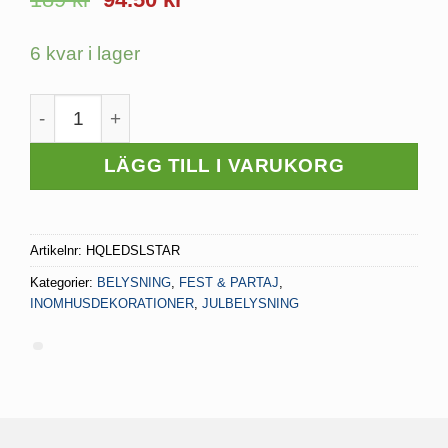
ursprungliga
nuvarande
priset
priset
6 kvar i lager
var:
är:
189 kr.
94.50 kr.
Ljusslinga bomullstjärna mängd
LÄGG TILL I VARUKORG
Artikelnr:
HQLEDSLSTAR
Kategorier:
BELYSNING
,
FEST & PARTAJ
,
INOMHUSDEKORATIONER
,
JULBELYSNING