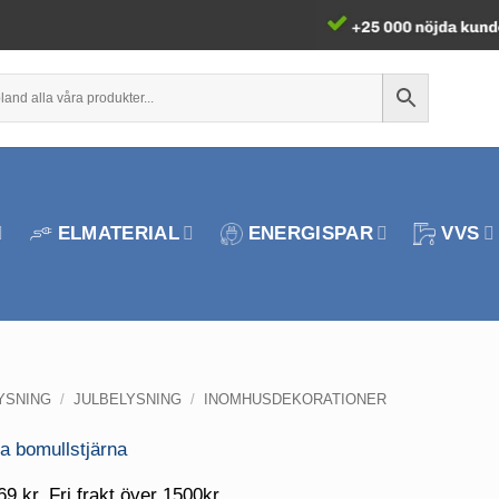
ELMATERIAL
ENERGISPAR
VVS
YSNING
/
JULBELYSNING
/
INOMHUSDEKORATIONER
69 kr. Fri frakt över 1500kr.