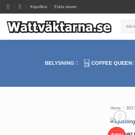
Skip
Köpvillkor
Enkla returer
to
content
BELYSNING
COFFEE QUEEN
Home
/
BEL
Frakt 