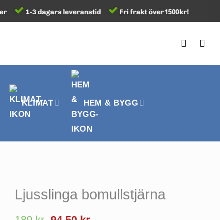
KLIMAT
HEM & BYGG
Ljusslinga bomullstjärna
Det
Det
189
kr
94.50
kr