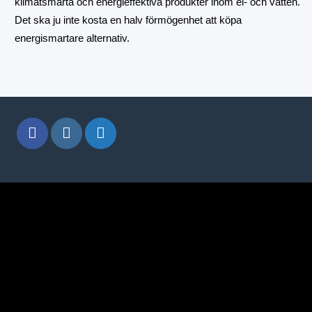
klimatsmarta och energieffektiva produkter inom el- och vatten.
Det ska ju inte kosta en halv förmögenhet att köpa
energismartare alternativ.
window.klarnaAsyncCallback = function () { window.Klarna.Pa
"klarna_live_client_M1gtQTRXKW1JOWhON0d0MWN
}).load( { container: "#container", theme: "default", shape: "
collect_shipping_address: true }, payload, // order payload (re
Here you can handle the result of loading the button }, ); };