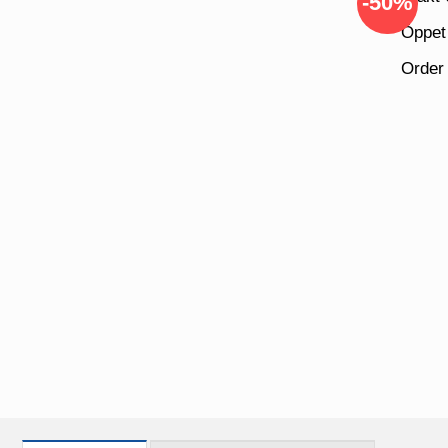
-50%
Öppet
Order