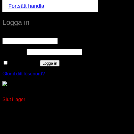
Fortsätt handla
Logga in
Obligatoriskt
Användarnamn eller e-postadress
*
Obligatoriskt
Lösenord
*
Kom ihåg mig
Logga in
Glömt ditt lösenord?
Skymningsrelä On/Off Överdel
Slut i lager
window.klarnaAsyncCallback = function () {
window.Klarna.Payments.Buttons.init({ client_id:
"klarna_live_client_M1gtQTRXKW1JOWhON0d0MWNY
}).load( { container: "#container", theme: "default", shape:
"default", on_click: (authorize) => { // Here you should invoke