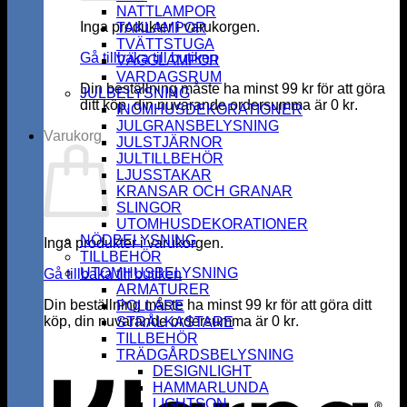
NATTLAMPOR
Inga produkter i varukorgen.
TAKLAMPOR
TVÄTTSTUGA
Gå tillbaka till butiken
VÄGGLAMPOR
VARDAGSRUM
Din beställning måste ha minst
99
kr
för att göra
JULBELYSNING
ditt köp, din nuvarande ordersumma är
0
kr
.
INOMHUSDEKORATIONER
JULGRANSBELYSNING
Varukorg
JULSTJÄRNOR
JULTILLBEHÖR
LJUSSTAKAR
KRANSAR OCH GRANAR
SLINGOR
UTOMHUSDEKORATIONER
NÖDBELYSNING
Inga produkter i varukorgen.
TILLBEHÖR
UTOMHUSBELYSNING
Gå tillbaka till butiken
ARMATURER
Din beställning måste ha minst
99
kr
för att göra ditt
POLLARE
köp, din nuvarande ordersumma är
0
kr
.
STRÅLKASTARE
K
TILLBEHÖR
TRÄDGÅRDSBELYSNING
DESIGNLIGHT
HAMMARLUNDA
LIGHTSON