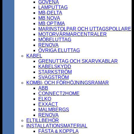
GOVENA
LAMPUTTAG
MB-DELTA
MB NOVA
MB OPTIMA
MARINSTOLPAR OCH UTTAGSPOLLARE
MOTORVÄRMARCENTRALER
MÖBELUTTAG
RENOVA
ÖVRIGA ELUTTAG
KABEL
GRENUTTAG OCH SKARVKABLAR
KABELSKYDD
STARKSTRÖM
SVAGSTRÖM
KOMBI- OCH FÖRHÖJNINGSRAMAR
ABB
CONNECT2HOME
ELKO
EXXACT
MALMBERGS
RENOVA
ELTILLBEHÖR
INSTALLATIONSMATERIAL
FÄSTA & KOPPLA