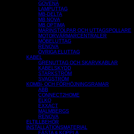
GOVENA
LAMPUTTAG
MB-DELTA
MB NOVA
MB OPTIMA
MARINSTOLPAR OCH UTTAGSPOLLARE
MOTORVÄRMARCENTRALER
MÖBELUTTAG
RENOVA
ÖVRIGA ELUTTAG
KABEL
GRENUTTAG OCH SKARVKABLAR
KABELSKYDD
STARKSTRÖM
SVAGSTRÖM
KOMBI- OCH FÖRHÖJNINGSRAMAR
ABB
CONNECT2HOME
ELKO
EXXACT
MALMBERGS
RENOVA
ELTILLBEHÖR
INSTALLATIONSMATERIAL
FÄSTA & KOPPLA