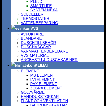
PLEJD
SMARTLIFE
SYSTEM NEXA
SOLCELLER
TERMOSTATER
VATTENBESPARING
VVS
AVFUKTARE
BLANDARE
DUSCHTILLBEHÖR
DUSCHVÄGGAR
VARMVATTENBEREDARE
VVS-MATERIAL
ÅNGBASTU & DUSCHKABINER
KLIMAT
ELEMENT
MB ELEMENT
LVI ELEMENT
PAX ELEMENT
ZEBRA ELEMENT
GOLVVÄRME
HANDDUKSTORKAR
FLÄKT OCH VENTILATION
BADRUMSFLÄKTAR