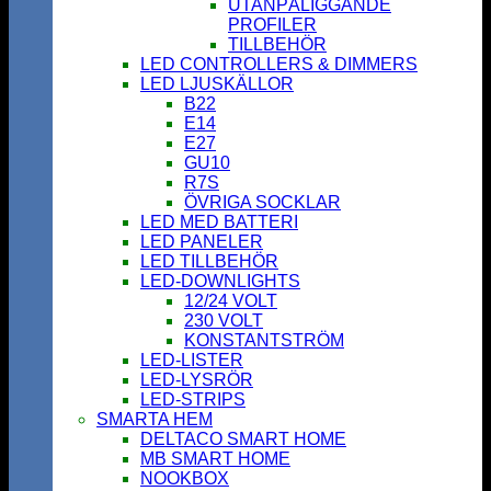
UTANPÅLIGGANDE
PROFILER
TILLBEHÖR
LED CONTROLLERS & DIMMERS
LED LJUSKÄLLOR
B22
E14
E27
GU10
R7S
ÖVRIGA SOCKLAR
LED MED BATTERI
LED PANELER
LED TILLBEHÖR
LED-DOWNLIGHTS
12/24 VOLT
230 VOLT
KONSTANTSTRÖM
LED-LISTER
LED-LYSRÖR
LED-STRIPS
SMARTA HEM
DELTACO SMART HOME
MB SMART HOME
NOOKBOX