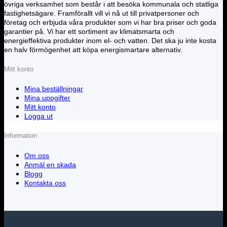
övriga verksamhet som består i att besöka kommunala och statliga
fastighetsägare. Framförallt vill vi nå ut till privatpersoner och
företag och erbjuda våra produkter som vi har bra priser och goda
garantier på. Vi har ett sortiment av klimatsmarta och
energieffektiva produkter inom el- och vatten. Det ska ju inte kosta
en halv förmögenhet att köpa energismartare alternativ.
Mitt konto
Mina beställningar
Mina uppgifter
Mitt konto
Logga ut
Information
Om oss
Anmäl en skada
Blogg
Kontakta oss