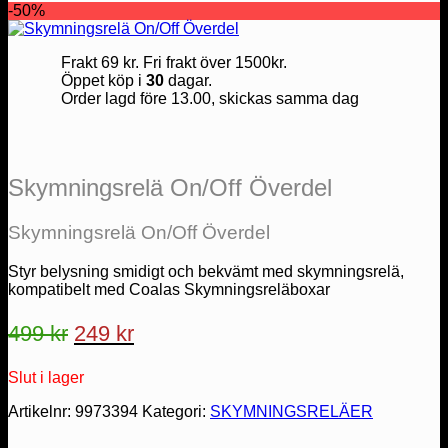
-50%
Frakt 69 kr. Fri frakt över 1500kr.
Öppet köp i
30
dagar.
Order lagd före 13.00, skickas samma dag
Skymningsrelä On/Off Överdel
Skymningsrelä On/Off Överdel
Styr belysning smidigt och bekvämt med skymningsrelä,
kompatibelt med Coalas Skymningsreläboxar
Det
Det
499
kr
249
kr
ursprungliga
nuvarande
Slut i lager
priset
priset
var:
är:
Artikelnr:
9973394
Kategori:
SKYMNINGSRELÄER
499 kr.
249 kr.