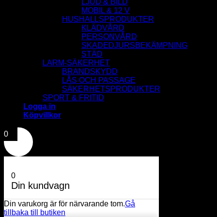
LJUD & BILD
MOBIL & 12 V
HUSHALLSPRODUKTER
KLÄDVÅRD
PERSONVÅRD
SKADEDJURSBEKÄMPNING
STÄD
LARM-SÄKERHET
BRANDSKYDD
LÅS OCH PASSAGE
SÄKERHETSPRODUKTER
SPORT & FRITID
Logga in
Köpvillkor
0
0
Din kundvagn
Din varukorg är för närvarande tom.
Gå
tillbaka till butiken