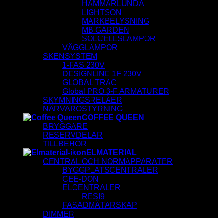
HAMMARLUNDA
LIGHTSON
MARKBELYSNING
MB GARDEN
SOLCELLSLAMPOR
VÄGGLAMPOR
SKENSYSTEM
1-FAS 230V
DESIGNLINE 1F 230V
GLOBAL TRAC
Global PRO 3-F ARMATURER
SKYMNINGSRELÄER
NÄRVAROSTYRNING
COFFEE QUEEN
BRYGGARE
RESERVDELAR
TILLBEHÖR
ELMATERIAL
CENTRAL OCH NORMAPPARATER
BYGGPLATSCENTRALER
CEE-DON
ELCENTRALER
RESI9
FASADMÄTARSKAP
DIMMER