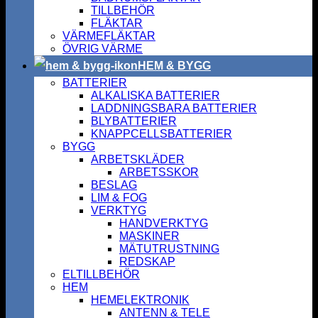
TILLBEHÖR
FLÄKTAR
VÄRMEFLÄKTAR
ÖVRIG VÄRME
HEM & BYGG
BATTERIER
ALKALISKA BATTERIER
LADDNINGSBARA BATTERIER
BLYBATTERIER
KNAPPCELLSBATTERIER
BYGG
ARBETSKLÄDER
ARBETSSKOR
BESLAG
LIM & FOG
VERKTYG
HANDVERKTYG
MASKINER
MÄTUTRUSTNING
REDSKAP
ELTILLBEHÖR
HEM
HEMELEKTRONIK
ANTENN & TELE