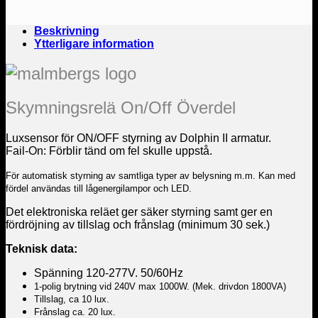
Beskrivning
Ytterligare information
Skymningsrelä On/Off Överdel
Luxsensor för ON/OFF styrning av Dolphin II armatur.
Fail-On: Förblir tänd om fel skulle uppstå.
För automatisk styrning av samtliga typer av belysning m.m. Kan med
fördel användas till lågenergilampor och LED.
Det elektroniska reläet ger säker styrning samt ger en
fördröjning av tillslag och frånslag (minimum 30 sek.)
Teknisk data:
Spänning 120-277V. 50/60Hz
1-polig brytning vid 240V max 1000W. (Mek. drivdon 1800VA)
Tillslag, ca 10 lux.
Frånslag ca. 20 lux.