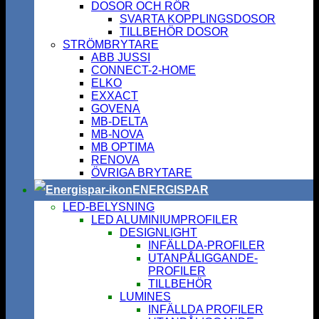
DOSOR OCH RÖR
SVARTA KOPPLINGSDOSOR
TILLBEHÖR DOSOR
STRÖMBRYTARE
ABB JUSSI
CONNECT-2-HOME
ELKO
EXXACT
GOVENA
MB-DELTA
MB-NOVA
MB OPTIMA
RENOVA
ÖVRIGA BRYTARE
ENERGISPAR
LED-BELYSNING
LED ALUMINIUMPROFILER
DESIGNLIGHT
INFÄLLDA-PROFILER
UTANPÅLIGGANDE-
PROFILER
TILLBEHÖR
LUMINES
INFÄLLDA PROFILER