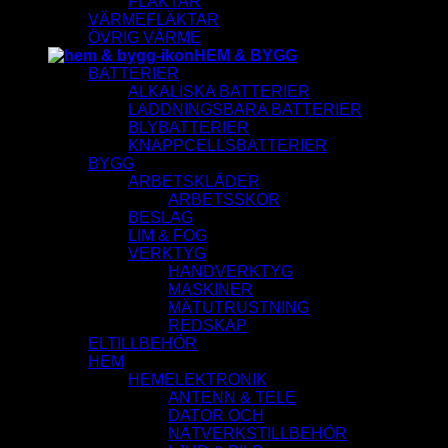
FLÄKTAR
VÄRMEFLÄKTAR
ÖVRIG VÄRME
HEM & BYGG
BATTERIER
ALKALISKA BATTERIER
LADDNINGSBARA BATTERIER
BLYBATTERIER
KNAPPCELLSBATTERIER
BYGG
ARBETSKLÄDER
ARBETSSKOR
BESLAG
LIM & FOG
VERKTYG
HANDVERKTYG
MASKINER
MÄTUTRUSTNING
REDSKAP
ELTILLBEHÖR
HEM
HEMELEKTRONIK
ANTENN & TELE
DATOR OCH
NÄTVERKSTILLBEHÖR